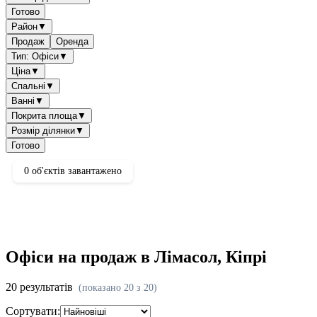
Готово
Район
▼
Продаж
Оренда
Тип: Офіси
▼
Ціна
▼
Спальні
▼
Ванні
▼
Покрита площа
▼
Розмір ділянки
▼
Готово
0 об'єктів завантажено
Офіси на продаж в Лімасол, Кіпрі
20 результатів
(
показано
20
з
20
)
Сортувати: