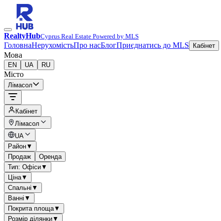
RealtyHub
Cyprus Real Estate Powered by MLS
Головна
Нерухомість
Про нас
Блог
Приєднатись до MLS
Кабінет
Мова
EN
UA
RU
Місто
Лімасол
Кабінет
Лімасол
UA
Район
▼
Продаж
Оренда
Тип: Офіси
▼
Ціна
▼
Спальні
▼
Ванні
▼
Покрита площа
▼
Розмір ділянки
▼