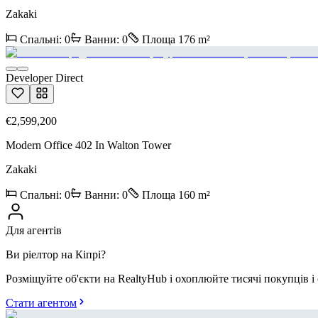
Zakaki
Спальні
:
0
Ванни
:
0
Площа
176
m²
Developer Direct
€2,599,200
Modern Office 402 In Walton Tower
Zakaki
Спальні
:
0
Ванни
:
0
Площа
160
m²
Для агентів
Ви ріелтор на Кіпрі?
Розміщуйте об'єкти на RealtyHub і охоплюйте тисячі покупців і
Стати агентом