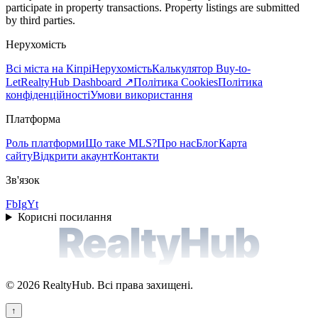
participate in property transactions. Property listings are submitted
by third parties.
Нерухомість
Всі міста на Кіпрі
Нерухомість
Калькулятор Buy-to-
Let
RealtyHub Dashboard ↗
Політика Cookies
Політика
конфіденційності
Умови використання
Платформа
Роль платформи
Що таке MLS?
Про нас
Блог
Карта
сайту
Відкрити акаунт
Контакти
Зв'язок
Fb
Ig
Yt
Корисні посилання
RealtyHub
©
2026
RealtyHub.
Всі права захищені.
↑