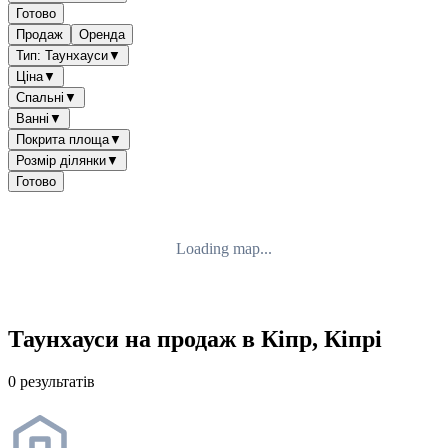
Готово
Продаж
Оренда
Тип: Таунхауси
▼
Ціна
▼
Спальні
▼
Ванні
▼
Покрита площа
▼
Розмір ділянки
▼
Готово
Loading map...
Таунхауси на продаж в Кіпр, Кіпрі
0 результатів