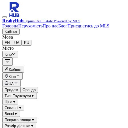
RealtyHub
Cyprus Real Estate Powered by MLS
Головна
Нерухомість
Про нас
Блог
Приєднатись до MLS
Кабінет
Мова
EN
UA
RU
Місто
Кіпр
Кабінет
Кіпр
UA
Продаж
Оренда
Тип: Таунхауси
▼
Ціна
▼
Спальні
▼
Ванні
▼
Покрита площа
▼
Розмір ділянки
▼