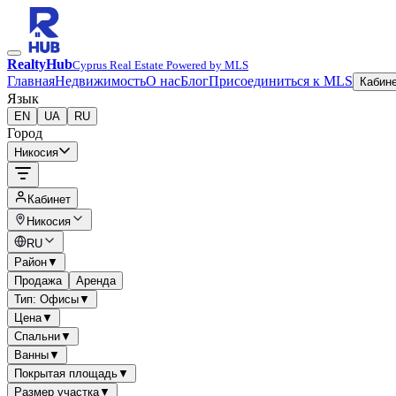
RealtyHub
Cyprus Real Estate Powered by MLS
Главная
Недвижимость
О нас
Блог
Присоединиться к MLS
Кабин
Язык
EN
UA
RU
Город
Никосия
Кабинет
Никосия
RU
Район
▼
Продажа
Аренда
Тип: Офисы
▼
Цена
▼
Спальни
▼
Ванны
▼
Покрытая площадь
▼
Размер участка
▼