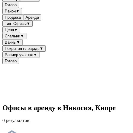
Готово
Район
▼
Продажа
Аренда
Тип: Офисы
▼
Цена
▼
Спальни
▼
Ванны
▼
Покрытая площадь
▼
Размер участка
▼
Готово
Офисы в аренду в Никосия, Кипре
0 результатов