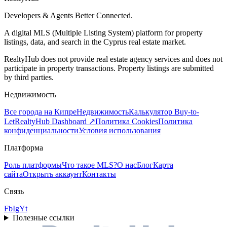
Developers & Agents Better Connected.
A digital MLS (Multiple Listing System) platform for property
listings, data, and search in the Cyprus real estate market.
RealtyHub does not provide real estate agency services and does not
participate in property transactions. Property listings are submitted
by third parties.
Недвижимость
Все города на Кипре
Недвижимость
Калькулятор Buy-to-
Let
RealtyHub Dashboard ↗
Политика Cookies
Политика
конфиденциальности
Условия использования
Платформа
Роль платформы
Что такое MLS?
О нас
Блог
Карта
сайта
Открыть аккаунт
Контакты
Связь
Fb
Ig
Yt
Полезные ссылки