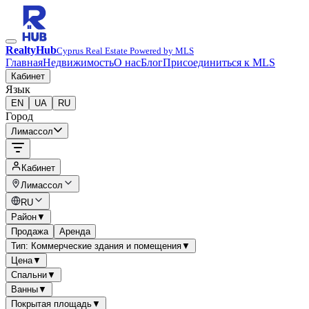
RealtyHub
Cyprus Real Estate Powered by MLS
Главная
Недвижимость
О нас
Блог
Присоединиться к MLS
Кабинет
Язык
EN
UA
RU
Город
Лимассол
Кабинет
Лимассол
RU
Район
▼
Продажа
Аренда
Тип: Коммерческие здания и помещения
▼
Цена
▼
Спальни
▼
Ванны
▼
Покрытая площадь
▼