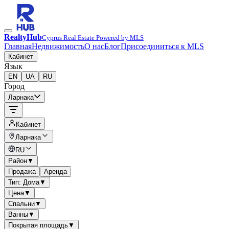
RealtyHub
Cyprus Real Estate Powered by MLS
Главная
Недвижимость
О нас
Блог
Присоединиться к MLS
Кабинет
Язык
EN
UA
RU
Город
Ларнака
Кабинет
Ларнака
RU
Район
▼
Продажа
Аренда
Тип: Дома
▼
Цена
▼
Спальни
▼
Ванны
▼
Покрытая площадь
▼