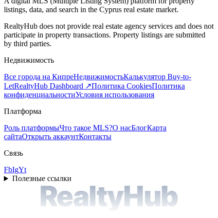
A digital MLS (Multiple Listing System) platform for property
listings, data, and search in the Cyprus real estate market.
RealtyHub does not provide real estate agency services and does not
participate in property transactions. Property listings are submitted
by third parties.
Недвижимость
Все города на Кипре
Недвижимость
Калькулятор Buy-to-
Let
RealtyHub Dashboard ↗
Политика Cookies
Политика
конфиденциальности
Условия использования
Платформа
Роль платформы
Что такое MLS?
О нас
Блог
Карта
сайта
Открыть аккаунт
Контакты
Связь
Fb
Ig
Yt
Полезные ссылки
RealtyHub