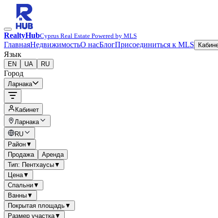
RealtyHub
Cyprus Real Estate Powered by MLS
Главная
Недвижимость
О нас
Блог
Присоединиться к MLS
Кабин
Язык
EN
UA
RU
Город
Ларнака
Кабинет
Ларнака
RU
Район
▼
Продажа
Аренда
Тип: Пентхаусы
▼
Цена
▼
Спальни
▼
Ванны
▼
Покрытая площадь
▼
Размер участка
▼