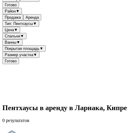
Готово
Район
▼
Продажа
Аренда
Тип: Пентхаусы
▼
Цена
▼
Спальни
▼
Ванны
▼
Покрытая площадь
▼
Размер участка
▼
Готово
Пентхаусы в аренду в Ларнака, Кипре
0 результатов