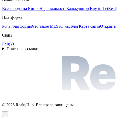
Все города на Кипре
Недвижимость
Калькулятор Buy-to-Let
Real
Платформа
Роль платформы
Что такое MLS?
О нас
Блог
Карта сайта
Открыть 
Связь
Fb
Ig
Yt
Re
Полезные ссылки
©
2026
RealtyHub.
Все права защищены.
↑